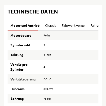
TECHNISCHE DATEN
Motor und Antrieb
Chassis
Fahrwerk vorne
Fahrwerk 
Motorbauart
Reihe
Zylinderzahl
3
Taktung
4-Takt
Ventile pro
4
Zylinder
Ventilsteuerung
DOHC
Hubraum
890 ccm
Bohrung
78 mm