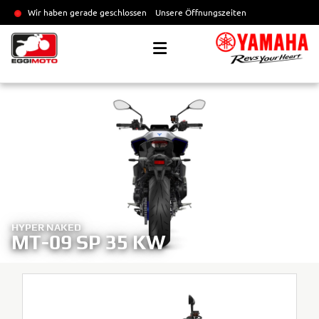
Wir haben gerade geschlossen
Unsere Öffnungszeiten
HYPER NAKED
MT-09 SP 35 KW