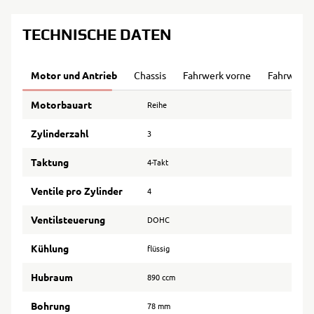
TECHNISCHE DATEN
Motor und Antrieb
Chassis
Fahrwerk vorne
Fahrwerk 
Motorbauart
Reihe
Zylinderzahl
3
Taktung
4-Takt
Ventile pro Zylinder
4
Ventilsteuerung
DOHC
Kühlung
flüssig
Hubraum
890 ccm
Bohrung
78 mm