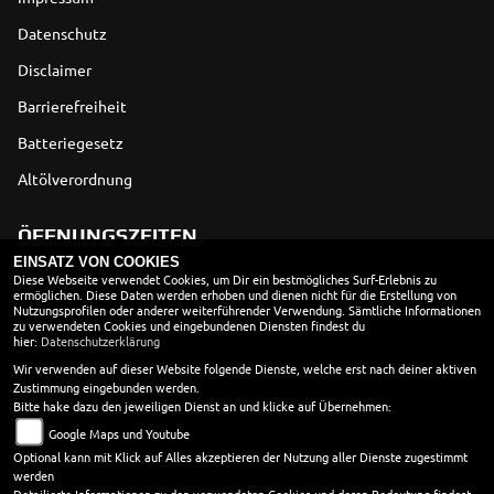
Datenschutz
Disclaimer
Barrierefreiheit
Batteriegesetz
Altölverordnung
ÖFFNUNGSZEITEN
EINSATZ VON COOKIES
Montag:
geschlossen
Diese Webseite verwendet Cookies, um Dir ein bestmögliches Surf-Erlebnis zu
ermöglichen. Diese Daten werden erhoben und dienen nicht für die Erstellung von
Dienstag:
08:30 - 17:00
Nutzungsprofilen oder anderer weiterführender Verwendung. Sämtliche Informationen
Mittwoch:
08:30 - 17:00
zu verwendeten Cookies und eingebundenen Diensten findest du
hier:
Datenschutzerklärung
Donnerstag:
08:30 - 17:00
Wir verwenden auf dieser Website folgende Dienste, welche erst nach deiner aktiven
Freitag:
08:30 - 17:00
Zustimmung eingebunden werden.
Samstag:
10:00 - 13:00
Bitte hake dazu den jeweiligen Dienst an und klicke auf Übernehmen:
Sonntag:
geschlossen
Google Maps und Youtube
Wir sind Telefonisch rund um die Uhr für Euch erreichbar.
Optional kann mit Klick auf Alles akzeptieren der Nutzung aller Dienste zugestimmt
werden
Jay unser KI-Assistent freut sich auf Euren Anruf. Wir