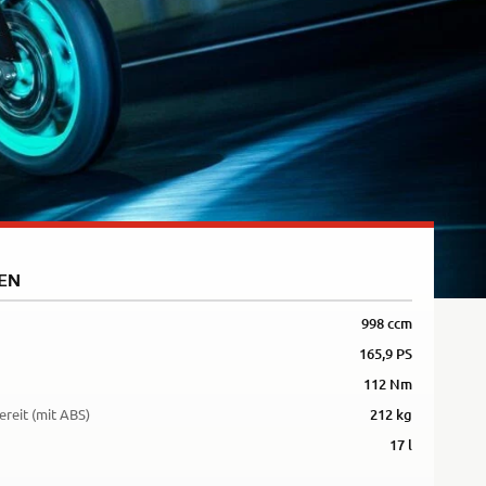
EN
998 ccm
165,9 PS
112 Nm
ereit (mit ABS)
212 kg
17 l