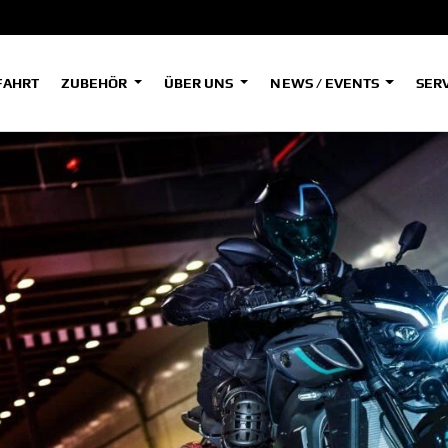
FAHRT
ZUBEHÖR
ÜBER UNS
NEWS / EVENTS
SER
ADVENTURE
A
A
A2
HYPER NAKED
SPORT HERITAGE
Tenere
Tenere
Tener
700
700
700
(Low)
(Low)
SPORT TOURING
35kW
SUPERSPORT
A2
A
A2
Tenere
Tenere
Tener
700
700
700
35kW
Rally
Rally
35kW
A
A1