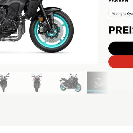
FARBEN
Midnight Cy
PRE