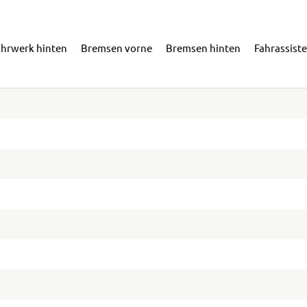
ahrwerk hinten
Bremsen vorne
Bremsen hinten
Fahrassist