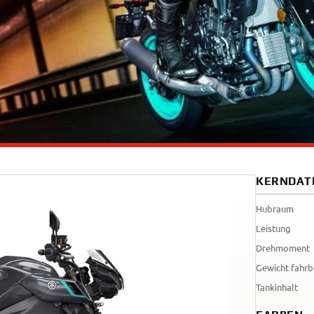
Tenere
WR125R
700
World
Raid
KERNDAT
Hubraum
Leistung
Drehmoment
Gewicht fahrb
Tankinhalt